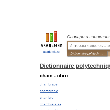
Словари и энциклоп
academic.ru
Dictionnaire polytechnique Français-Russe
Dictionnaire polytechni
cham - chro
chambrage
chambranle
chambre
chambre à air