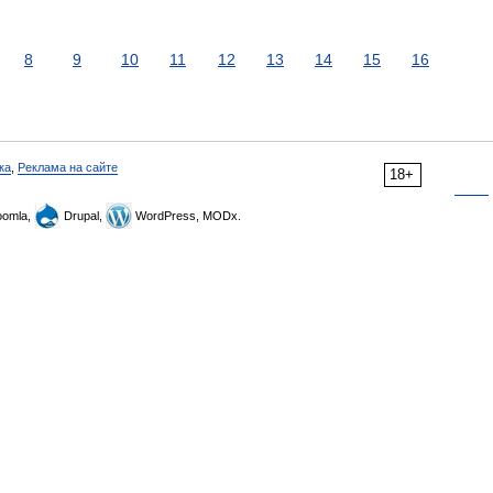
8
9
10
11
12
13
14
15
16
ка
,
Реклама на сайте
18+
omla,
Drupal,
WordPress, MODx.