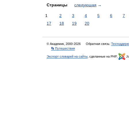
Страницы
следующая
→
1
2
3
4
5
6
7
17
18
19
20
© Академик, 2000-2026
Обратная связь:
Техподдерж
👣 Путешествия
Экспорт словарей на сайты
, сделанные на PHP,
Jo