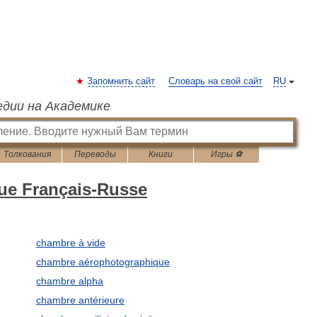
Запомнить сайт
Словарь на свой сайт
RU
едии на Академике
Толкования
Переводы
Книги
Игры ⚽
que Français-Russe
chambre à vide
chambre aérophotographique
chambre alpha
chambre antérieure